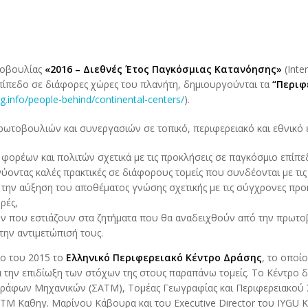
τοβουλίας
«2016 – Διεθνές Έτος Παγκόσμιας Κατανόησης»
(Inte
επίπεδο σε διάφορες χώρες του πλανήτη, δημιουργούνται τα
“Περιφ
g.info/people-behind/continental-centers/
).
ρωτοβουλιών και συνεργασιών σε τοπικό, περιφερειακό και εθνικό 
ορέων και πολιτών σχετικά με τις προκλήσεις σε παγκόσμιο επίπε
νύοντας καλές πρακτικές σε διάφορους τομείς που συνδέονται με τι
 την αύξηση του αποθέματος γνώσης σχετικής με τις σύγχρονες πρ
ρές,
 που εστιάζουν στα ζητήματα που θα αναδειχθούν από την πρωτοβ
την αντιμετώπισή τους.
ιο του 2015 το
Ελληνικό Περιφερειακό Κέντρο Δράσης
, το οποί
α την επιδίωξη των στόχων της στους παραπάνω τομείς. Το Κέντρο
άφων Μηχανικών (ΣΑΤΜ), Τομέας Γεωγραφίας και Περιφερειακού 
Μ Καθηγ. Μαρίνου Κάβουρα και του Executive Director του IYGU Κ