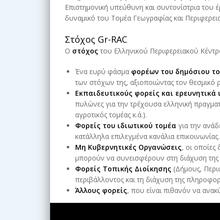
Επιστημονική υπεύθυνη και συντονίστρια του έ
δυναμικό του Τομέα Γεωγραφίας και Περιφερει
Στόχος Gr-RAC
Ο
στόχος
του Ελληνικού Περιφερειακού Κέντρ
Ένα ευρύ φάσμα
φορέων του δημόσιου τ
των στόχων της, αξιοποιώντας τον θεσμικό 
Εκπαιδευτικούς φορείς και ερευνητικά
πυλώνες για την τρέχουσα ελληνική πραγματι
αγροτικός τομέας κ.ά.).
Φορείς του ιδιωτικού τομέα
για την ανάδ
κατάλληλα επιλεγμένα κανάλια επικοινωνίας.
Μη Κυβερνητικές Οργανώσεις
, οι οποίε
μπορούν να συνεισφέρουν στη διάχυση της 
Φορείς Τοπικής Διοίκησης
(Δήμους, Περιφ
περιβάλλοντος και τη διάχυση της πληροφορ
Άλλους φορείς
, που είναι πιθανόν να ανα