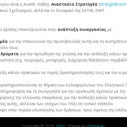
ργου είναι η Αναπλ. Καθηγ.
Αναστασία Στρατηγέα
(
stratige@centr
ακού Σχεδιασμού, αλλά και το δυναμικό της ΣΑΤΜ, ΕΜΠ.
ο Δράσης επικεντρώνεται στην
ανάπτυξη συνεργασίας
με:
ομέα
για την επικοινωνία της πρωτοβουλίας αυτής και τη συστράτευ
ρόλο τους.
 ιδρύματα
για την προώθηση της γνώσης και την ανάδειξη καλών πρα
κότητα (π.χ. τουρισμός, μεταφορές, διαχείριση θαλάσσιου περιβάλλ
ειξη καλών πρακτικών σε τομείς δραστηριοποίησής τους και την ευ
ς δραστηριοποιούνται σε θέματα των ενδιαφερόντων του Ελληνικού 
πληροφορίας και τη συνεργασία για την οργάνωση σχετικών με τη
έρειες) της ελληνικής επικράτειας για την ανάδειξη καλών πρακτικ
ίας αυτής, αλλά και των στόχων του IYGU σε τοπικό επίπεδο.
κύψει στην πορεία υλοποίησης των δράσεων, προς όφελος της επιδί
Copyright © 2026,
IYGU
. Theme by
Devsaran
.